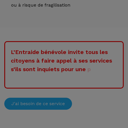
ou à risque de fragilisation
L
’
E
n
t
r
a
i
d
e
b
é
n
é
v
o
l
e
i
n
v
i
t
e
t
o
u
s
l
e
s
c
i
t
o
y
e
n
s
à
f
a
i
r
e
a
p
p
e
l
à
s
e
s
s
e
r
v
i
c
e
s
s
’
i
l
s
s
o
n
t
i
n
q
u
i
e
t
s
p
o
u
r
u
n
e
p
e
r
s
o
J'ai besoin de ce service