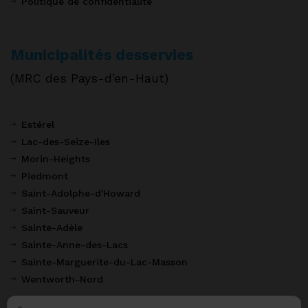
Politique de confidentialité
Municipalités desservies
(MRC des Pays-d’en-Haut)
Estérel
Lac-des-Seize-Iles
Morin-Heights
Piedmont
Saint-Adolphe-d'Howard
Saint-Sauveur
Sainte-Adèle
Sainte-Anne-des-Lacs
Sainte-Marguerite-du-Lac-Masson
Wentworth-Nord