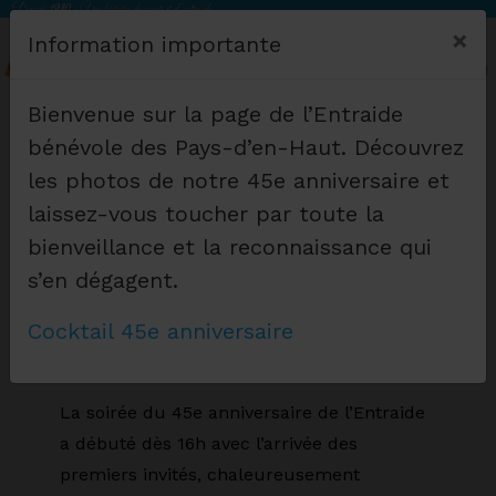
Depuis
1980
- Une histoire de coeur et d 'entraide
×
Information importante
MENU
Bienvenue sur la page de l’Entraide
bénévole des Pays-d’en-Haut. Découvrez
les photos de notre 45e anniversaire et
laissez-vous toucher par toute la
bienveillance et la reconnaissance qui
s’en dégagent.
Cocktail 45e anniversaire
La soirée du 45e anniversaire de l’Entraide
a débuté dès 16h avec l’arrivée des
premiers invités, chaleureusement